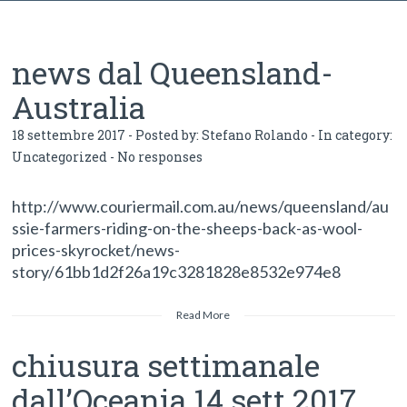
news dal Queensland-
Australia
18 settembre 2017 - Posted by:
Stefano Rolando
- In category:
Uncategorized
-
No responses
http://www.couriermail.com.au/news/queensland/au
ssie-farmers-riding-on-the-sheeps-back-as-wool-
prices-skyrocket/news-
story/61bb1d2f26a19c3281828e8532e974e8
Read More
chiusura settimanale
dall’Oceania 14 sett 2017