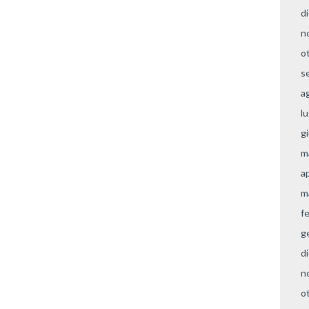
d
n
o
s
a
l
g
m
a
m
f
g
d
n
o