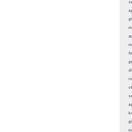
s
a
g
m
a
m
f
g
d
n
o
s
a
l
g
m