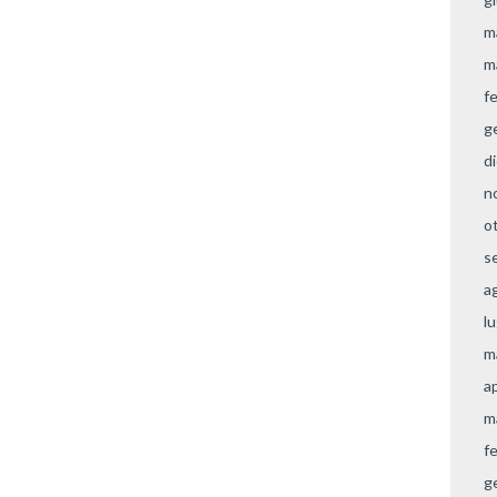
m
m
f
g
d
n
o
s
a
l
m
a
m
f
g