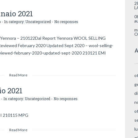
2
L
nnaio 2021
0
a
o
- In category:
Uncategorized
-
No responses
m
O
t Yennora – 210122Dal Report Yennora WOOL SELLING
iewed February 2020 Updated Sept 2020 – wool-selling-
A
viewed-february-2020-updated-sept-2020 210121 EMI
Read More
o
g
io 2021
d
- In category:
Uncategorized
-
No responses
n
o
MI 210115 MPG
s
l
Read More
g