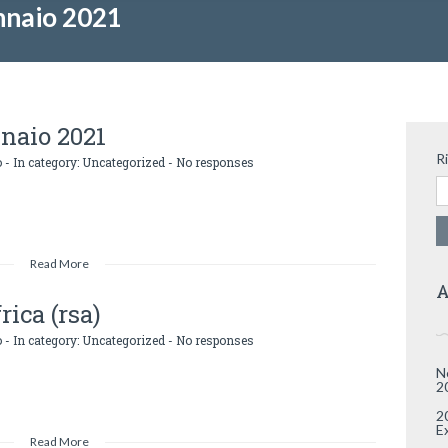
nnaio 2021
nnaio 2021
R
o
- In category:
Uncategorized
-
No responses
Read More
A
rica (rsa)
o
- In category:
Uncategorized
-
No responses
N
2
2
E
Read More