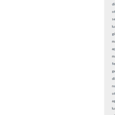
d
o
s
l
g
m
a
m
f
g
d
n
o
a
l