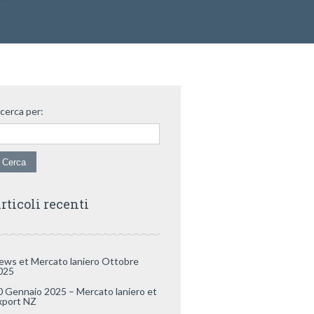
icerca per:
rticoli recenti
ews et Mercato laniero Ottobre
025
0 Gennaio 2025 – Mercato laniero et
xport NZ