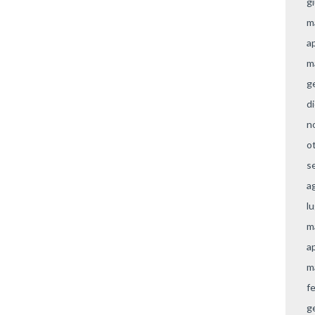
g
m
a
m
g
d
n
o
s
a
l
m
a
m
f
g