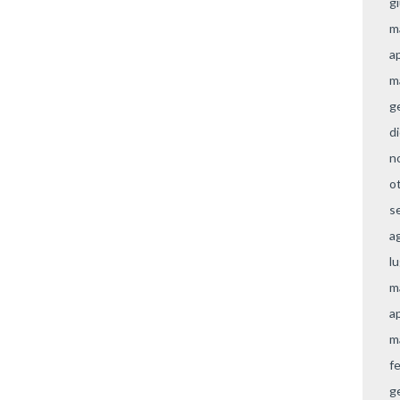
g
m
a
m
g
d
n
o
s
a
l
m
a
m
f
g