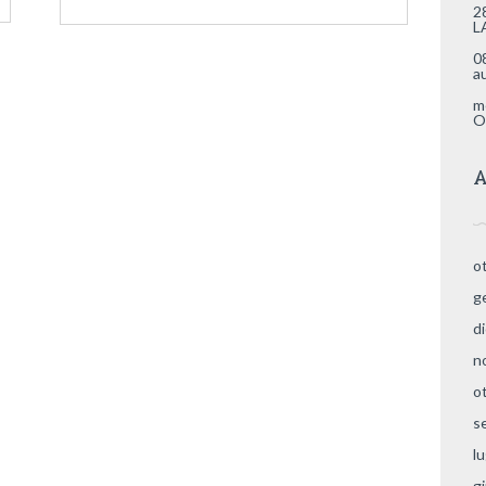
2
L
0
a
m
O
A
o
g
d
n
o
s
l
g