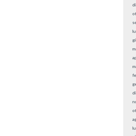
d
o
s
l
g
m
a
m
f
g
d
n
o
a
l