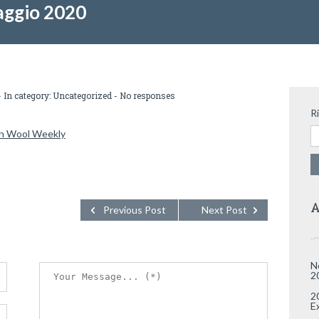
aggio 2020
 In category:
Uncategorized
-
No responses
R
n Wool Weekly
A
Previous Post
Next Post
N
2
2
E