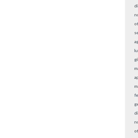
d
n
o
s
a
l
g
m
a
m
f
g
d
n
o