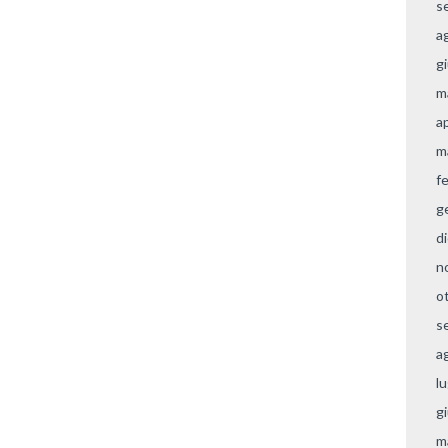
s
a
g
m
a
m
f
g
d
n
o
s
a
l
g
m