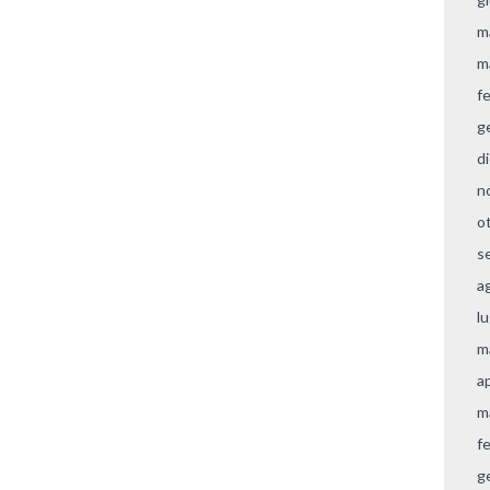
m
m
f
g
d
n
o
s
a
l
m
a
m
f
g