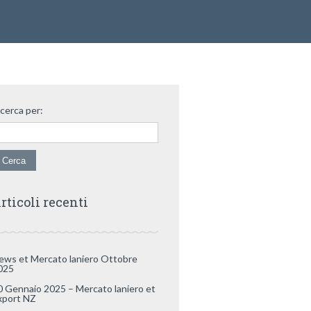
icerca per:
rticoli recenti
ews et Mercato laniero Ottobre
025
0 Gennaio 2025 – Mercato laniero et
xport NZ