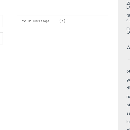
2
L
0
a
m
O
A
o
g
d
n
o
s
l
g