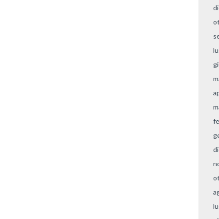
d
o
s
l
g
m
a
m
f
g
d
n
o
a
l