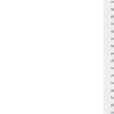
s
a
g
m
a
m
f
g
d
n
o
s
a
l
g
m