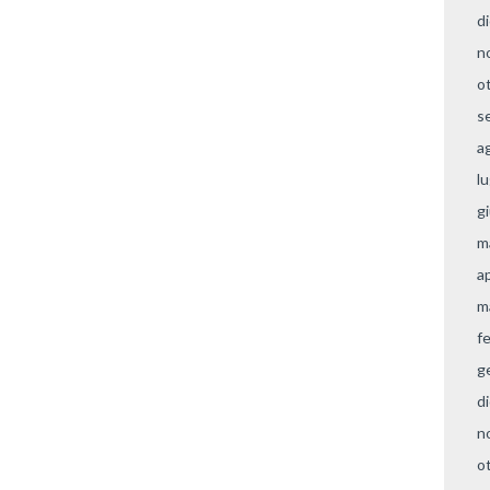
d
n
o
s
a
l
g
m
a
m
f
g
d
n
o