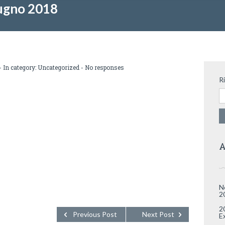
iugno 2018
- In category:
Uncategorized
-
No responses
R
A
N
2
2
Previous Post
Next Post
E