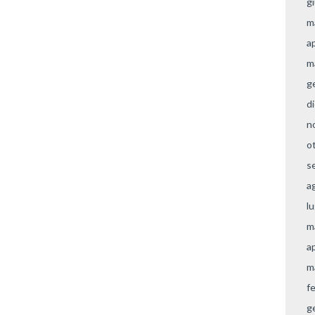
g
m
a
m
g
d
n
o
s
a
l
m
a
m
f
g