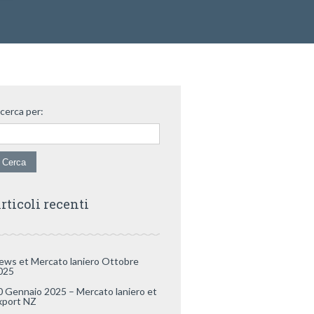
icerca per:
rticoli recenti
ews et Mercato laniero Ottobre
025
0 Gennaio 2025 – Mercato laniero et
xport NZ