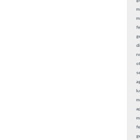
m
m
f
g
d
n
o
s
a
l
m
a
m
f
g