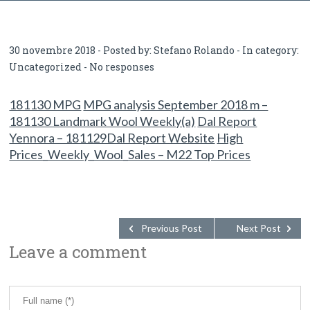
30 novembre 2018 - Posted by:
Stefano Rolando
- In category:
Uncategorized
-
No responses
181130 MPG
MPG analysis September 2018 m –
181130 Landmark Wool Weekly(a)
Dal Report
Yennora – 181129Dal Report Website
High
Prices_Weekly_Wool_Sales – M22 Top Prices
Previous Post
Next Post
Leave a comment